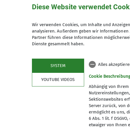
Diese Website verwendet Cook
Wir verwenden Cookies, um Inhalte und Anzeigen 
analysieren. Außerdem geben wir Informationen 
Hiermit bestätige ich die Kenntnisna
Partner führen diese Informationen möglicherwei
Dienste gesammelt haben.
Hiermit erkläre ich mich einverstand
Zweck der Kontaktaufnahme verarbeite
Alles akzeptier
SYSTEM
*
Cookie Beschreibun
YOUTUBE VIDEOS
Mit (*) markierte Felder sind Pflichtfelder
Abhängig von Ihrem 
Nutzereinstellungen
Sektionswebsites erf
Server zurück, von 
ermöglicht es uns, d
6 Abs. 1 lit. f DSGV
etwaiger von Ihnen e