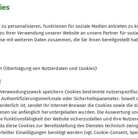
ies
zu personalisieren, Funktionen für soziale Medien anbieten zu k
zu Ihrer Verwendung unserer Website an unsere Partner für sozi
hme der Datenschutzerklärung *
se mit weiteren Daten zusammen, die Sie ihnen bereitgestellt ha
en, dass meine in das Kontaktformular eingegebenen 
t und genutzt werden. Mir ist bekannt, dass ich meine
en (Übertragung von Nutzerdaten und Cookies)
g
Verwendungszweck speichern Cookies bestimmte nutzerspezifisc
, Authentifizierungsmerkmale oder Sicherheitsparameter. Soweit
orderlich ist, sendet Ihr Internet-Browser die Cookies sowie die 
denen sie anfänglich heruntergeladen wurden. Die Auswertung un
ie Funktionsfähigkeit der Website sicherzustellen und Ihre Nutzer
O, da diese Cookies zur Bereitsstellung des Dienstes technisch zw
rteilter Einwilligungen benötigt werden (vgl. Cookie-Consent, Spe