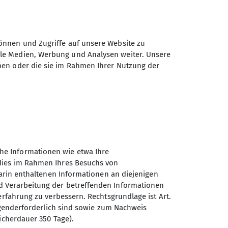
1024
Zeichen verbleibend
önnen und Zugriffe auf unsere Website zu
ale Medien, Werbung und Analysen weiter. Unsere
ben oder die sie im Rahmen Ihrer Nutzung der
Daten elektronisch gesichert und zum
 Einwilligung jederzeit wiederrufen kann.
he Informationen wie etwa Ihre
Absenden
 dies im Rahmen Ihres Besuchs von
darin enthaltenen Informationen an diejenigen
d Verarbeitung der betreffenden Informationen
erfahrung zu verbessern. Rechtsgrundlage ist Art.
ingenderforderlich sind sowie zum Nachweis
Sektion Magdeburg des
icherdauer 350 Tage).