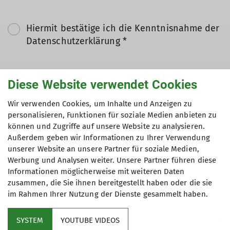
Hiermit bestätige ich die Kenntnisnahme der
Datenschutzerklärung *
Hiermit erkläre ich mich einverstanden, dass
Diese Website verwendet Cookies
meine in das Kontaktformular eingegebenen
Daten elektronisch gesichert und zum Zweck
Wir verwenden Cookies, um Inhalte und Anzeigen zu
der Kontaktaufnahme verarbeitet und
personalisieren, Funktionen für soziale Medien anbieten zu
genutzt werden. Mir ist bekannt, dass ich
können und Zugriffe auf unsere Website zu analysieren.
Außerdem geben wir Informationen zu Ihrer Verwendung
meine Einwilligung jederzeit wiederrufen
unserer Website an unsere Partner für soziale Medien,
kann. *
Werbung und Analysen weiter. Unsere Partner führen diese
Informationen möglicherweise mit weiteren Daten
Mit (*) markierte Felder
zusammen, die Sie ihnen bereitgestellt haben oder die sie
Absenden
sind Pflichtfelder
im Rahmen Ihrer Nutzung der Dienste gesammelt haben.
SYSTEM
YOUTUBE VIDEOS