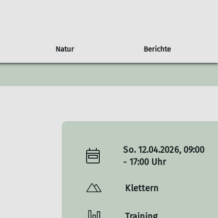
Natur
Berichte
t
Sektionsgeschichte
Radtouren
Tipps & Tricks
"Fernsichten"-Archiv
sonstige Veranstaltungen
Ehrenamt
Konditionsbewertungen
Ausrüstungslisten
Welcher Schuh zum Wandern?
Lawinenlagebericht
So. 12.04.2026, 09:00
- 17:00 Uhr
Klettern
Training