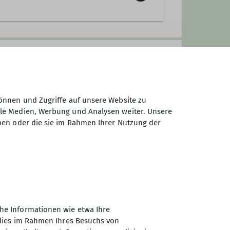
wa nachvollziehen, wie es ist, zu
or- und Nachname, Alter, Ausrüstung
 nicht wichtig, wie schwer du
rt, Sicherungsgerät, Schuhe).
 oder schlicht und einfach
wegs bist wie wir.
en teilen.
önnen und Zugriffe auf unsere Website zu
 gefährden, die Natur zu schützen,
ale Medien, Werbung und Analysen weiter. Unsere
en. In verschiedenen Gruppen
ben oder die sie im Rahmen Ihrer Nutzung der
eben und einfach nur Spaß haben.
anbieten, nicht nur zum Klettern,
prache mit uns- einmal an einem
te nutzen und
sich dazu anmelden
.
he Informationen wie etwa Ihre
 dies im Rahmen Ihres Besuchs von