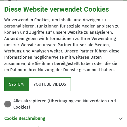
Preis
Klettererfahrung.
Diese Website verwendet Cookies
Im Sommer trainieren wir montags am
65€ (DAV-Mitglieder: 40€) zzgl. Halleneintritt
Angerfelsen im Elbauenpark. In den
Wir verwenden Cookies, um Inhalte und Anzeigen zu
(ca. 7€/Tag)
personalisieren, Funktionen für soziale Medien anbieten zu
Wintermonaten nutzen wir Indoor-
können und Zugriffe auf unsere Website zu analysieren.
Klettermöglichkeiten in einer Uni-
Außerdem geben wir Informationen zu Ihrer Verwendung
Maximale Teilnehmeranzahl
Sporthalle sowie seit 2021 in der ALM
unserer Website an unsere Partner für soziale Medien,
(AbenteuerLand Magdeburg).
Werbung und Analysen weiter. Unsere Partner führen diese
6
Darüberhinaus organisieren wir immer
Informationen möglicherweise mit weiteren Daten
wieder Fahrgemeinschaften zu den
zusammen, die Sie ihnen bereitgestellt haben oder die sie
nächstgelegenen Kletterhallen in
im Rahmen Ihrer Nutzung der Dienste gesammelt haben.
Dessau, Braunschweig und Leipzig, die
auf dieser Homepage teils kurzfristig
SYSTEM
YOUTUBE VIDEOS
eingetragen werden.
News
Zwei- bis dreimal pro Jahr machen wir
Alles akzeptieren (Übertragung von Nutzerdaten und
zusammen Kletterurlaub dort, wo
Cookies)
Alpenverein
viele Kletterfelsen herumstehen: In
Cookie Beschreibung
Bayern, dem Elbsandstein- und dem