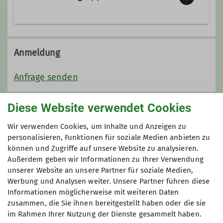
Qualifikationen
Unsere Gruppe ist innerhalb der
Trainer*in C Bergwandern
Sektion kein fest abgegrenzter
Anmeldung
Personenkreis, sondern offen für alle,
die das Hochgebirge abseits von
Ämter
Anfrage senden
Ortschaften, Straßen, Seilbahnen usw.
erleben möchten, d.h. für
Gruppenleitung
Diese Website verwendet Cookies
Anmeldung ab / bis
Interessenten an:
Wir verwenden Cookies, um Inhalte und Anzeigen zu
12.02.2026 / 28.02.2026
· alpinen Wanderungen mit fester
personalisieren, Funktionen für soziale Medien anbieten zu
Übernachtungsmöglichkeit
können und Zugriffe auf unsere Website zu analysieren.
Außerdem geben wir Informationen zu Ihrer Verwendung
· alpinen Wanderungen von Hütte
Maximale Teilnehmeranzahl
unserer Website an unsere Partner für soziale Medien,
zu Hütte
Werbung und Analysen weiter. Unsere Partner führen diese
· Skitouren
8
Informationen möglicherweise mit weiteren Daten
· Schneeschuhtouren
zusammen, die Sie ihnen bereitgestellt haben oder die sie
· Klettersteigtouren
im Rahmen Ihrer Nutzung der Dienste gesammelt haben.
· Gipfelbesteigungen